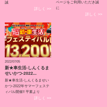
ページをご利用いただき誠
誠
に
詳しく
>>
詳しく
>>
2022/07/05
新★車生活-しんくるま
せいかつ-2022...
新★車生活-しんくるませい
かつ-2022年サマーフェステ
ィバル開催!! 平素より
詳しく
>>